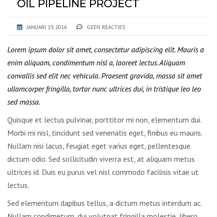
OIL PIPELINE PROJECT
JANUARI 19, 2016
GEEN REACTIES
Lorem ipsum dolor sit amet, consectetur adipiscing elit. Mauris a
enim aliquam, condimentum nisl a, laoreet lectus. Aliquam
convallis sed elit nec vehicula. Praesent gravida, massa sit amet
ullamcorper fringilla, tortor nunc ultrices dui, in tristique leo leo
sed massa.
Quisque et lectus pulvinar, porttitor mi non, elementum dui.
Morbi mi nisl, tincidunt sed venenatis eget, finibus eu mauris.
Nullam nisi lacus, feugiat eget varius eget, pellentesque
dictum odio. Sed sollicitudin viverra est, at aliquam metus
ultrices id. Duis eu purus vel nisl commodo facilisis vitae ut
lectus.
Sed elementum dapibus tellus, a dictum metus interdum ac.
Nullam condimetum, dui volutpat fringilla molestie, libero